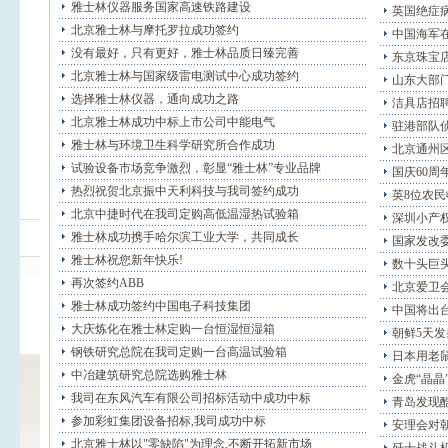
雅士林仪器服务国家高速铁路建设
英国绝症病
北京雅士林与摩托罗拉成功签约
中国海军
没有最好，只有更好，雅士林品质日臻完善
东京珠宝店
北京雅士林与国家级雷电测试中心成功签约
山东大部
选择雅士林仪器，通向成功之路
洁具店招
北京雅士林成功中标上市公司中能电气
驻港部队侦
雅士林与环境卫生科学研究所合作成功
北京通州
试验设备市场竞争激烈，彰显“雅士林”专业品牌
国庆60周
热烈祝贺北京振中天利科技与我司签约成功
英8位农民
北京中捷时代在我司定购高低温湿热试验箱
深圳小产权
雅士林成功携手哈尔滨工业大学，共同成长
国家发改
雅士林祝您新年快乐!
数十头巨头
再次签约ABB
北京爱卫会
雅士林成功签约中国电子科技集团
中国将出
大庆炼化在雅士林定购一台恒湿恒湿箱
朝鲜5天发
钢铁研究总院在我司定购一台高温试验箱
日本用老鼠
中冶建筑研究总院选购雅士林
金虎“晶晶
我司在东风汽车有限公司招标活动中成功中标
青岛发现酷
参加彩虹集团设备招标,我司成功中标
安理会对
北京雅士林以"零缺陷"为理念,不断开拓新市场