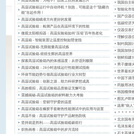
高温试验箱：为电子产品装上抗热衰减芯片
我国自主
高温试验箱运行中自动停机？别急，可能是这个“隐藏功
智能化市
能”在起作用！
国产仪器
高温试验箱瞄准方向更好的发展
低碳经济
高温试验箱：检测产品在高温环境下的性能
仪器仪表
微观太阳模拟器：高温实验箱如何‘压缩’百年热老化
理解仪器
高温箱 - 智能装置让温度控制如臂使指
制约我国
高温试验箱-无限能量高温试炼
我国加快
高温试验箱-煜煜生辉的高温世界
朝鲜拟建1
探索高温试验箱内的体感温度：从舒适到极限
男子腰缠火
高温试验箱：24小时连续运行性能测试指南
世界最长跨
环保节能趋势引领高温试验箱行业大转型
中国下调手
高温试验箱：创新之源，助力科研梦想成真
药贩用冰
高效模拟，高温试验箱品质验证无懈可击
韩国榴弹
震撼揭秘-高温试验箱的材料耐力大考验
图瓦卢即将
高温试验箱：坚韧守护爱的温度
蔬果“病人
高温试验箱在橡胶手套耐热性能测试中的应用与设置
＊＊＊＊
高温不燥：高温试验箱守护产品耐热防线
北京国有开
坚持就是胜利——高温试验箱砥砺前行
毛泽东蒋介
炽热画卷：高温试验箱中的岁月流转
石太高速