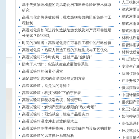
人工模拟
基于失效物理模型的高温老化房加速寿命验证技术体系
箱式淋雨
研究
箱式淋雨
高温老化房热失效传播：批次级联失效的阻断策略与工
程控制
箱式淋雨
高温老化房如何进行制造缺陷激发以及对产品可靠性增
箱式淋雨
长测试？&#8203;
材料优质
时间的加速者：高温老化房在可靠性工程中的战略价值
摆管淋雨
高温老化房：热应力筛选工程的系统集成与工艺优化
材料优质
高温试验箱72小时炙烤，炼就产品“金刚身”
可以预防“
防患于未“燃”：高温试验箱质量预警系统
专业生产
高温试验箱的保养小课堂
我国仪器
满足您特定需求的高温试验箱定制方案
产业升级
高温试验箱，竟是我的导师？
恒温恒湿
高温试验箱：科技“烤验”下的守护者
中国计量院
高温试验箱探秘极端热境，解锁密码
重视国产
高温试验箱：解锁产品耐热极限的“热力考场”
化工污染
高温试验箱：烈焰试金，锻造产品硬实力
如何抑制
高温试验箱温度冲击过渡的要求点
高低温系
高温试验箱冬季使用指南：数据准确性与设备选购维护
环境试验
高温试验箱的风道循环系统解析
上海世博