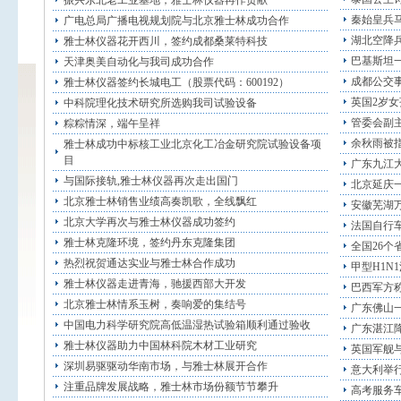
振兴东北老工业基地，雅士林仪器再作贡献
秦始皇兵
广电总局广播电视规划院与北京雅士林成功合作
湖北空降
雅士林仪器花开西川，签约成都桑莱特科技
巴基斯坦一
天津奥美自动化与我司成功合作
成都公交
雅士林仪器签约长城电工（股票代码：600192）
英国2岁女
中科院理化技术研究所选购我司试验设备
管委会副
粽粽情深，端午呈祥
余秋雨被指
雅士林成功中标核工业北京化工冶金研究院试验设备项
目
广东九江
与国际接轨,雅士林仪器再次走出国门
北京延庆
北京雅士林销售业绩高奏凯歌，全线飘红
安徽芜湖万
北京大学再次与雅士林仪器成功签约
法国自行车
雅士林克隆环境，签约丹东克隆集团
全国26个
热烈祝贺通达实业与雅士林合作成功
甲型H1N
雅士林仪器走进青海，驰援西部大开发
巴西军方
北京雅士林情系玉树，奏响爱的集结号
广东佛山
中国电力科学研究院高低温湿热试验箱顺利通过验收
广东湛江降
雅士林仪器助力中国林科院木材工业研究
英国军舰
深圳易驱驱动华南市场，与雅士林展开合作
意大利举行
注重品牌发展战略，雅士林市场份额节节攀升
高考服务车