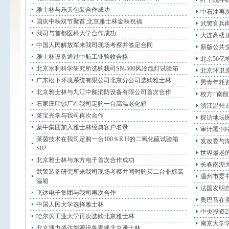
歼十战斗
雅士林与乐天包装合作成功
中石油再
国庆中秋双节聚首,北京雅士林金秋祝福
武警官兵雨
我司与首都医科大学合作成功
大连高楼顶
中国人民解放军来我司现场考察并签定合同
新版公共交
雅士林设备通过中航工业验收合格
北京56亿
北京水利科学研究所选购我司SN-500风冷氙灯试验箱
北京环卫原
广东松下环境系统有限公司北京分公司选购雅士林
男青年耗资
北京雅士林与九江中舶消防设备有限公司首次合作
校方:“南
石家庄印钞厂在我司定购一台高温老化箱
浙江温州市
莱宝光学与我司再次合作
探访地坛医
蒙牛集团加入雅士林经典客户名录
审计署:1
莱茵技术在我司定购一台100％R.H的二氧化硫试验箱
发改委与
S02
世界最老的
北京雅士林与东方电子首次合作成功
长春南湖
武警装备研究所来我司现场考察并同时购买二台非标高
温州市委
温箱
法国发明自
飞达电子集团与我司再次合作
奥巴马在圣
中国人民大学选择雅士林
中央投资2
哈尔滨工业大学再次选购北京雅士林
南京大学
北京通力盛达能源设备青睐北京雅士林