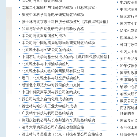
我公司与富士康签约成功
电力改革
南车二七车辆厂与我司签约成功（非标试验室）
中国汽车单
庆祝中国科学院微电子研究所签约成功
解读农行
雅士林与北京东土科技股份成功签约【高低温试验箱】
国内首个T
我司与冶金自动化研究设计院验收合格
除湿机制
本公司与北重集团签约成功
盐城暴水
本公司与中国地震局地球物理研究所签约成功
可口可乐
北京雅士林与ABB公司签约成功
业内人士
中国石油大学与雅士林成功签约-【氙灯耐气候试验箱】
关注食品
北京雅士林与中海油成功签约
09年仪
北京雅士林成功签约神州数码有限公司
国家财政
近日，北京雅士林与航空所成功签约
天津30
感谢北京师范大学对我司的大力支持
纳米中心
中国中科院声学所与我公司签约成功
哈医大研
我公司与北京自动化所成功签约
戴安公司
雅士林与哈尔滨工业大学签约成功
商务部终
广灵精华科技与我司已签约成功
倾销调查
热烈庆祝我公司与长春邦迪汽车系统签约成功
国家食药
清华大学购买我公司产品验收检测合格
石油化工
雅士林与华美迅达（北京）科技有限公司合格验收
科博会将