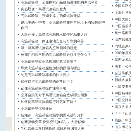
高温试验箱：全面探索产品耐高温性能的测试利器
全国铁路
炎热蜕变：高温试验箱的魔力
上海世博场
高温试验箱：强韧支撑，确保试验无忧
中国大部
逆境中的守护者：高温试验箱在严苛环境下的预防保护
中国当前流
作用
杭州路面沉
人影穿梭：高温试验箱技术操作的精准之旅
山东郯城农
高温试验箱：保证电池安全与可靠的利器
内地富豪4
谈一谈高温试验箱内壁等领域的规定
2009年
长期性闲置不用的高温试验箱必须注意什么？
陕西龙凤胎
高温试验箱做高溫检测的意义是啥？
南非一公
导致高温试验箱脆性加快的原因有哪些
奋进号航
制定高温试验箱标准的技术要求
新疆各族
如何保持高温试验箱的正常运行？
七部委要求
记住高温试验箱操作注意事项
中国特种
空开会跳闸对于高温试验箱会造成哪些因素
中国空降
如何使高温试验箱运行时更加节能？
南京各界人
高温试验箱优势介绍
＊＊＊山西
新知识：高温试验箱漏水的因素进行分析
俄媒：中国
创新驱动变革 快温变试验箱助力大唐移动
山东潍坊女
YSL高低温系列试验箱 感触科技细节之美