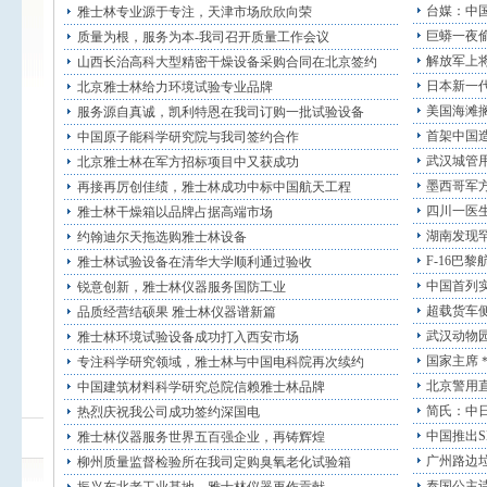
台媒：中
雅士林专业源于专注，天津市场欣欣向荣
巨蟒一夜偷
质量为根，服务为本-我司召开质量工作会议
解放军上
山西长治高科大型精密干燥设备采购合同在北京签约
日本新一代
北京雅士林给力环境试验专业品牌
美国海滩
服务源自真诚，凯利特恩在我司订购一批试验设备
首架中国造
中国原子能科学研究院与我司签约合作
武汉城管
北京雅士林在军方招标项目中又获成功
墨西哥军
再接再厉创佳绩，雅士林成功中标中国航天工程
四川一医生
雅士林干燥箱以品牌占据高端市场
湖南发现罕
约翰迪尔天拖选购雅士林设备
F-16巴黎
雅士林试验设备在清华大学顺利通过验收
中国首列
锐意创新，雅士林仪器服务国防工业
超载货车侧
品质经营结硕果 雅士林仪器谱新篇
武汉动物园
雅士林环境试验设备成功打入西安市场
国家主席
专注科学研究领域，雅士林与中国电科院再次续约
北京警用直
中国建筑材料科学研究总院信赖雅士林品牌
简氏：中
热烈庆祝我公司成功签约深国电
中国推出S
雅士林仪器服务世界五百强企业，再铸辉煌
广州路边垃
柳州质量监督检验所在我司定购臭氧老化试验箱
泰国公主诗