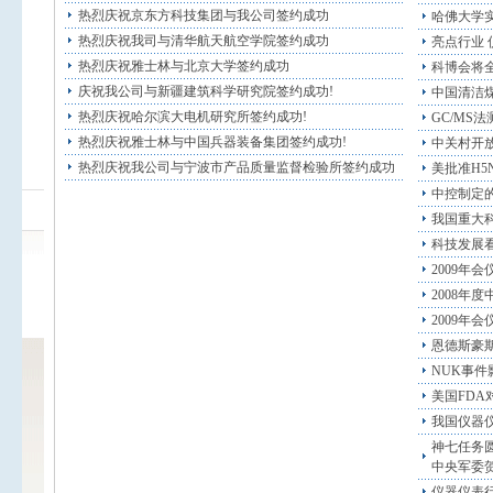
热烈庆祝京东方科技集团与我公司签约成功
哈佛大学
热烈庆祝我司与清华航天航空学院签约成功
亮点行业
热烈庆祝雅士林与北京大学签约成功
科博会将
庆祝我公司与新疆建筑科学研究院签约成功!
中国清洁
热烈庆祝哈尔滨大电机研究所签约成功!
GC/MS
热烈庆祝雅士林与中国兵器装备集团签约成功!
中关村开
热烈庆祝我公司与宁波市产品质量监督检验所签约成功
美批准H5
中控制定
我国重大
科技发展
2009年
2008年
2009年
恩德斯豪
NUK事
美国FD
我国仪器仪
神七任务
中央军委
仪器仪表