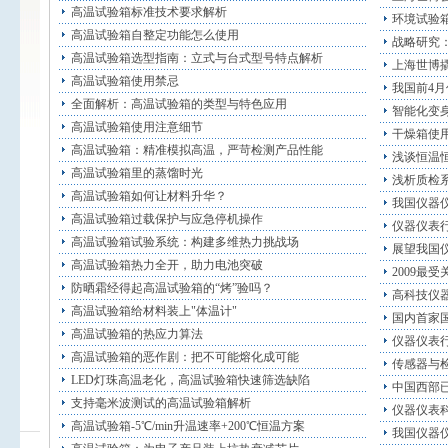
高温试验箱标准技术要求解析
环境试验
高温试验箱自整定功能怎么使用
战略研究
高温试验箱选型指南：立式与台式型号特点解析
上海世博
高温试验箱使用禁忌
我国前4
全面解析：高温试验箱的类型与特色应用
智能化变
高温试验箱使用注意细节
干燥箱使
高温试验箱：精准模拟高温，严苛检测产品性能
浅谈恒温
高温试验箱里的蒸馏时光
浅析质检
高温试验箱如何让材料升华？
我国仪器
高温试验箱过载保护与应急停机操作
仪器仪表
高温试验箱试验系统：构建多维热力挑战场
展望我国
高温试验箱热力全开，助力电池突破
2009最
防晒霜经得起高温试验箱的“烤”验吗？
高科技仪
高温试验箱给材料装上"体温计"
国内首家国
高温试验箱的热应力算法
仪器仪表
高温试验箱的恶作剧：把不可能熔化成可能
传感器与
LED灯珠高温老化，高温试验箱快速筛选缺陷
中国西部
支持毫米波测试的高温试验箱解析
仪器仪表
高温试验箱-5℃/min升温速率+200℃恒温方案
我国仪器