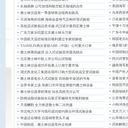
美国海军
长袖善舞 公司加强和航空航天领域的合作
马来西亚将
雅士林仪器第一季度销售业绩再创新高
25名被菲
天涯海角的信赖 海南金盘电气定购环境试验箱
平壤十万名
高低温试验箱品质卓越 武汉诺尔曼四定雅士林
广东今年破
广东万家乐结盟北京雅士林乐万家
韩国老兵
中国航天温控箱项目顺利通过专家组验收
俄罗斯3岁
YASHILIN再次喜获ABB（中国）公司重大订单
中国研制出
雅士林乘风破浪 步入式试验室突显高精尖
四川武警
北京雅士林中标上市公司山河智能
越南海军
雅士林仪器成功开拓塞上江南宁夏市场
中国产科人
湖北凯龙化工集团在我司订购大型高低温交变试验箱
游客加拿
雅士林喜签步入式试验室 吹响新年奋进的号角
韩国货币首
业界专家之选 张家口市环境监测签约雅士林设备
美国地铁列
雅士林仪器厚积薄发 知名高校充分认可
公安海警
防锈油脂试验箱在石家庄军械研究所顺利验收
小狗冲浪也
天道酬勤 全力推进雅士林二次跨越
北京万人“
华北电力大学与我司成功签约两台环境试验设备
山东烟台出
奇迹还在继续 仪器销售势头不减
武铁解救2
中国制造，雅士林仪器受外企热捧