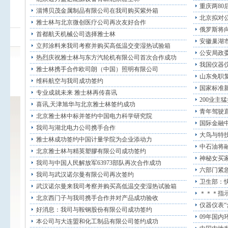
重庆两80
淄博贝茂金属制品有限公司在我司购买紫外箱
北京拟对公
雅士林与北京微创医疗公司再次友好合作
俄罗斯将向
首都航天机械公司选择雅士林
安徽巢湖
立邦涂料来我司考察并购买高低温交变湿热试验箱
公安局政委
热烈庆祝雅士林与东方汽轮机有限公司首次合作成功
我国仪器
雅士林携手合作欧司朗（中国）照明有限公司
山东免职复
维科航空与我司成功签约
国家标准新
专业成就未来 雅士林再传喜讯
200业主
喜讯,天津旭华与北京雅士林签约成功
青年驾驶
北京雅士林中标并签约中国电力科学研究院
国际金融中
我司与湖北电力公司携手合作
大鸟与特技
雅士林成功签约中国计量学院为企业添动力
中石油将融
北京雅士林与精英塑膠有限公司成功签约
神秘女买家
我司与中国人民解放军63973部队再次合作成功
六部门紧急
我司与武汉诺尔曼有限公司再次签约
卫生部：
武汉诺尔曼来我司考察并购买高低温交变湿热试验箱
＊＊＊指示
北京西门子与我司携手合作并对产品成功验收
仪器仪表“
好消息：我司与鞍钢股份有限公司成功签约
09年国
本公司与大连盟和化工制品有限公司签约成功