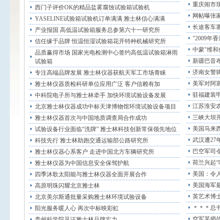
重庆闹市现
西门子评价OK的精品盐雾腐蚀试验箱试验机
网帖曝张家
YASELINE试验箱试验机订单满满 雅士林信心满满
长途客车塞
产业报国 高低温试验箱服务总参第六十一研究所
"2009
信任缘于品牌 恒温恒湿试验箱花开特种机械研究所
中蒙"维和
品质赢得市场 国家光电检测中心签约高低温试验箱淋雨
新疆巴音布
试验箱
济南女警骑
专注高端品牌发展 雅士林仪器获航天军工市场青睐
美军对阿
雅士林仪器质检科研单位应用广泛 客户信赖有加
驻福建装
中科院电子所与雅士林牵手 加快环境试验设备发展
江苏淮安农
北京雅士林仪器成功中标天津博物馆环境试验设备项目
三峡大坝开
雅士林仪器首次与中国地质调查局合作成功
美国马来
试验设备行业面临“洗牌” 雅士林科技创新常保领先地位
武汉遭27
科技先行 雅士林助跑交通运输部公路研究所
巴空军司
雅士林仪器心系客户 走进中国北方车辆研究所
荷兰兴起“
雅士林仪器为中国信息安全保驾护航
美国：令人
四季沐歌太阳能与雅士林仪器全面开展合作
美国海军最
高原明珠闪耀北京雅士林
英艺术博士
北京美尔斯通批量采购雅士林环境试验设备
＊＊＊总
阳光服务暖人心 再次中标映彩虹
空军某师
贵州科学院见证雅士林品牌实力