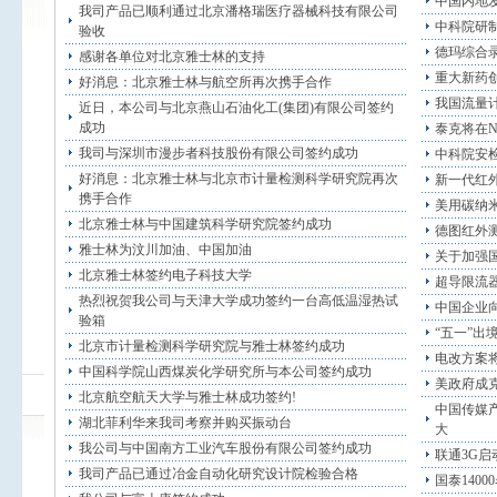
中国内地发
我司产品已顺利通过北京潘格瑞医疗器械科技有限公司
中科院研
验收
德玛综合
感谢各单位对北京雅士林的支持
重大新药
好消息：北京雅士林与航空所再次携手合作
我国流量
近日，本公司与北京燕山石油化工(集团)有限公司签约
成功
泰克将在N
我司与深圳市漫步者科技股份有限公司签约成功
中科院安
好消息：北京雅士林与北京市计量检测科学研究院再次
新一代红
携手合作
美用碳纳
北京雅士林与中国建筑科学研究院签约成功
德图红外
雅士林为汶川加油、中国加油
关于加强
北京雅士林签约电子科技大学
超导限流
热烈祝贺我公司与天津大学成功签约一台高低温湿热试
中国企业
验箱
“五一”出
北京市计量检测科学研究院与雅士林签约成功
电改方案将
中国科学院山西煤炭化学研究所与本公司签约成功
美政府成
北京航空航天大学与雅士林成功签约!
中国传媒产
湖北菲利华来我司考察并购买振动台
大
我公司与中国南方工业汽车股份有限公司签约成功
联通3G启
我司产品已通过冶金自动化研究设计院检验合格
国泰140