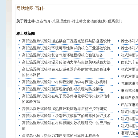
网站地图-百科-
关于雅士林
-
企业简介
-
总经理致辞
-
雅士林文化
-
组织机构
-
联系我们
雅士林新闻
高低温湿热试验箱湿热耦合工况露点追踪与防凝露设计
雅士林箱
高低温湿热试验箱环境可靠性测试的核心工业基础设施
雅士林箱
高低温湿热试验箱复合气候环境模拟核心验证装备
箱式淋雨
高低温湿热试验箱湿分传输动力学与失效关联试验方法
仿真汽车
高低温湿热试验箱在光伏逆变器户外耐候性加速验证中
箱式淋雨
的技术路径
箱式淋雨
高低温湿热试验箱中材料吸湿动力学与界面失效机制
与箱式淋
高低温湿热试验箱凝露现象的形成机理与防控策略
淋雨试验
高低温湿热试验箱在电子元器件电化学迁移失效评估中
模拟自然
的试验方法
产品在淋
高低温湿热试验箱湿热循环凝露边界层精准控制研究
箱式淋雨
高低温湿热试验箱：极端环境模拟下的可靠性验证技术
箱式淋雨
高低温湿热试验箱在材料界面失效机理研究中的应用价
箱式淋雨
值
淋雨试验
高温老化房：热应力加速测试的可靠性工程基石